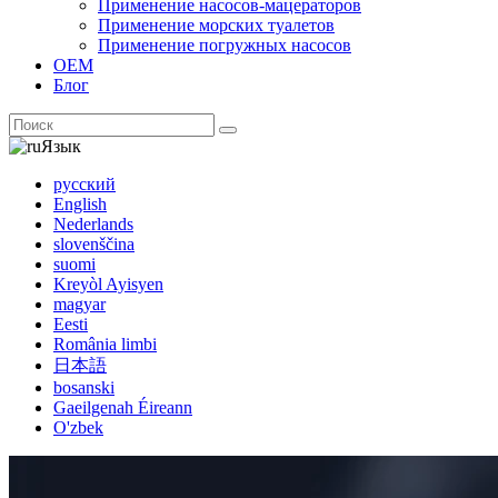
Применение насосов-мацераторов
Применение морских туалетов
Применение погружных насосов
ОЕМ
Блог
Язык
русский
English
Nederlands
slovenščina
suomi
Kreyòl Ayisyen
magyar
Eesti
România limbi
日本語
bosanski
Gaeilgenah Éireann
O'zbek