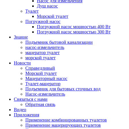
Насос для измельчения
Душ насос
Туалет
Морской туалет
Погружной насос
Погружной насос мощностью 400 Вт
Погружной насос мощностью 300 Вт
Знание
Подъемник бытовой канализации
насос-измельчитель
мацератор туалет
морской туалет
Новости
Справедливый
Морской туалет
Мацераторный насос
Туалет-мацератор
Подъемник для бытовых сточных вод
Насос-измельчитель
Связаться с нами
Обратная связь
Видео
Приложения
Применение комбинированных туалетов
Применение мацерирующих туалетов