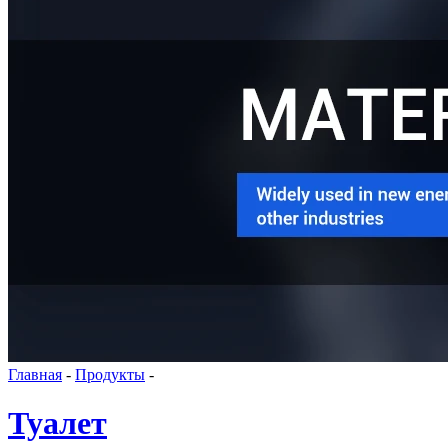
Главная
-
Продукты
-
Туалет