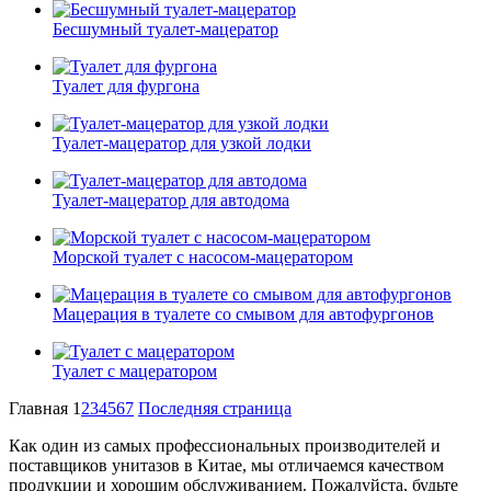
Бесшумный туалет-мацератор
Туалет для фургона
Туалет-мацератор для узкой лодки
Туалет-мацератор для автодома
Морской туалет с насосом-мацератором
Мацерация в туалете со смывом для автофургонов
Туалет с мацератором
Главная
1
2
3
4
5
6
7
Последняя страница
Как один из самых профессиональных производителей и
поставщиков унитазов в Китае, мы отличаемся качеством
продукции и хорошим обслуживанием. Пожалуйста, будьте