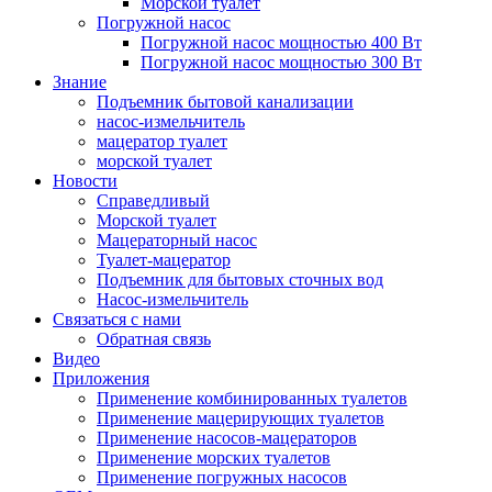
Морской туалет
Погружной насос
Погружной насос мощностью 400 Вт
Погружной насос мощностью 300 Вт
Знание
Подъемник бытовой канализации
насос-измельчитель
мацератор туалет
морской туалет
Новости
Справедливый
Морской туалет
Мацераторный насос
Туалет-мацератор
Подъемник для бытовых сточных вод
Насос-измельчитель
Связаться с нами
Обратная связь
Видео
Приложения
Применение комбинированных туалетов
Применение мацерирующих туалетов
Применение насосов-мацераторов
Применение морских туалетов
Применение погружных насосов