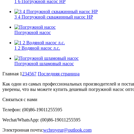
1 6 Погружной насос HP
3 4 Погружной скважинный насос HP
Погружной насос
1 2 Водяной насос л.с.
Погружной шламовый насос
Главная
1
2
3
4
5
6
7
Последняя страница
Как один из самых профессиональных производителей и поста
уверены, что вы можете купить дешевый погружной насос опто
Связаться с нами
Телефон: (00)86-19011255595
Wechat/WhatsApp: (00)86-19011255595
Электронная почта:
wcbroyeur@outlook.com