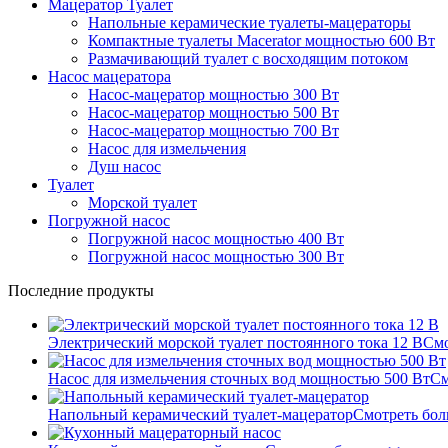
Мацератор Туалет
Напольные керамические туалеты-мацераторы
Компактные туалеты Macerator мощностью 600 Вт
Размачивающий туалет с восходящим потоком
Насос мацератора
Насос-мацератор мощностью 300 Вт
Насос-мацератор мощностью 500 Вт
Насос-мацератор мощностью 700 Вт
Насос для измельчения
Душ насос
Туалет
Морской туалет
Погружной насос
Погружной насос мощностью 400 Вт
Погружной насос мощностью 300 Вт
Последние продукты
Электрический морской туалет постоянного тока 12 В
Смо
Насос для измельчения сточных вод мощностью 500 Вт
См
Напольный керамический туалет-мацератор
Смотреть бол