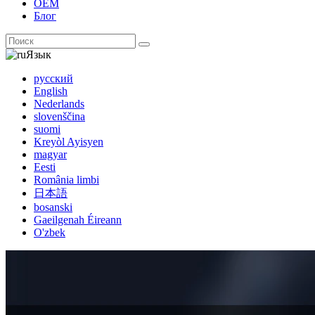
ОЕМ
Блог
Язык
русский
English
Nederlands
slovenščina
suomi
Kreyòl Ayisyen
magyar
Eesti
România limbi
日本語
bosanski
Gaeilgenah Éireann
O'zbek