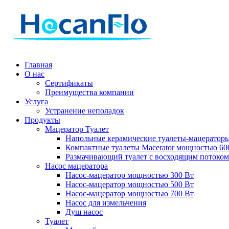
Главная
О нас
Сертификаты
Преимущества компании
Услуга
Устранение неполадок
Продукты
Мацератор Туалет
Напольные керамические туалеты-мацератор
Компактные туалеты Macerator мощностью 60
Размачивающий туалет с восходящим потоком
Насос мацератора
Насос-мацератор мощностью 300 Вт
Насос-мацератор мощностью 500 Вт
Насос-мацератор мощностью 700 Вт
Насос для измельчения
Душ насос
Туалет